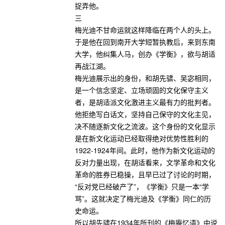
捉弄他。
三
梅光迪不甘命运就这样降临在两个人的头上。
于是他在回到南开大学短暂执教后，来到东南
大学，他纠集人马，创办《学衡》，欲与胡适
再战江湖。
梅光迪展示出的身份，和胡先骕、吴宓相同，
是一个信念坚定、立场顽固的文化保守主义
者，是胡适派文化激进主义最有力的批判者。
他拒绝写白话文，坚持自己保守的文化主见，
决不随逐新文化之流波。这个身份的文化显示
是在新文化运动已经取得绝对优势性胜利的
1922-1924年间。此时，他作为新文化运动的
反对力量出现，在胡适看来，文学革命和文化
革命的胜券已稳操，且早已过了讨论的时期，
“反对党已经破产了”，《学衡》只是一本“学
骂”。这就决定了梅光迪及《学衡》同仁的历
史命运。
所以胡先骕在1934年所刊的《梅庵忆语》中说