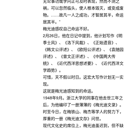
无论事功或学问正可及时表现，然而不测之
祸，可以忽然临头，使人根本毁灭，或变成废
物。……故凡一人之成功，才智居其半，命运
居其半。”
梅光迪感叹自己命运不好。
2月26日，他在日记中提到，他计划写作《明
季士风》、《洛下风裁》、《正始遗音》、
《韩文公评述》、《欧阳公评述》、《袁随园
评述》、《曾文正评述》、《中国两大传
统》、《近代西洋思想述要》、《近代西洋文
学趋势》。
可惜，天不假以时日。这宏大写作计划无一实
现。
这就是梅光迪感知到的命运。
1948年9月。浙江大学的同事在他去世三年之
后，为他编印了一册薄薄的《梅光迪文录》。
时至今日，在梅铁山、梅杰等学人的努力下，
厚重的一册《梅光迪文存》问世。
现代文化史的席位上，梅光迪虽迟到，但不缺