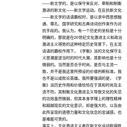
——新文学的，是以保守来反对、牵制和制衡
激进的新文化——新文学运动。在反抗新文化
——新文学的话语霸权时，是以求中西思想融
通、尊孔、国学研究和古典诗词创作来作为对
抗手段的。我认为，有一个历史的坐标是十分
明确的，那就是在20世纪文化激进主义和政治
激进主义得势的这种特定历史背景下，在主流
话语的霸权作用下，《学衡》派的文化保守主
义思潮是逆当时的时代大潮，其影响也是十分
微弱的。当然是否合乎时尚，是否与主流一
致，并不是我这里所预设的价值判断标准。我
也不是以成败论英雄。我所要强调的是，《学
衡》派历史作用和价值恰恰在于其和时尚及主
流不符。其制衡文化激进主义导致文化的失范
的功效虽然微弱，但其本身学理上的理性精神
和超越现实的文化意识，却是强大的，以及由
此所呈现的道德力量和文化信念的忠诚感，也
是难能可贵的。
事实上，文化激进主义者在新文化运动取得胜