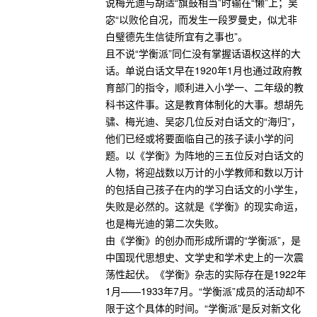
说梅光迪与胡适“旗鼓相当”时输在“懒”上；吴
宓“以败伦自况，而发生一段罗曼史，似尤非
白璧德先生信徒所宜有之事也”。
且不说“学衡派”同仁没有掌握话语权这样的大
话。单说白话文早在1920年1月也通过政府教
育部门的指令，顺利进入小学一、二年级的教
科书这件事。这是教育体制化的大事。想胡先
骕、梅光迪、吴宓几位反对白话文的“海归”，
他们已经或将要面临自己的孩子读小学的问
题。以《学衡》为阵地的三五位反对白话文的
人物，将迎战数以万计的小学教师和数以万计
的包括自己孩子在内的学习白话文的小学生，
失败是必然的。这就是《学衡》的现实命运，
也是梅光迪的第二次失败。
由《学衡》的创办而形成所谓的“学衡派”，是
中国现代思想史、文学史和学术史上的一次震
荡性起伏。《学衡》杂志的实际存在是1922年
1月——1933年7月。“学衡派”成员的活动却不
限于这个具体的时间。“学衡派”是反对新文化