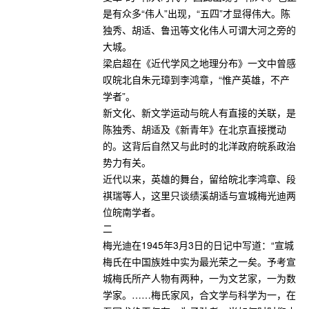
是有众多“伟人”出现，“五四”才显得伟大。陈
独秀、胡适、鲁迅等文化伟人可谓大河之旁的
大城。
梁启超在《近代学风之地理分布》一文中曾感
叹皖北自朱元璋到李鸿章，“惟产英雄，不产
学者”。
新文化、新文学运动与皖人有直接的关联，是
陈独秀、胡适及《新青年》在北京直接搅动
的。这背后自然又与此时的北洋政府皖系政治
势力有关。
近代以来，英雄的舞台，留给皖北李鸿章、段
祺瑞等人，这里只谈绩溪胡适与宣城梅光迪两
位皖南学者。
二
梅光迪在1945年3月3日的日记中写道：“宣城
梅氏在中国族姓中实为最光荣之一矣。予考宣
城梅氏所产人物有两种，一为文艺家，一为数
学家。……梅氏家风，合文学与科学为一，在