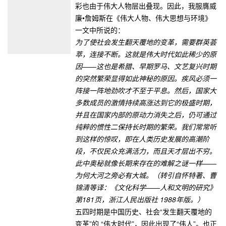
彩也由于伟大人物层出叠现。因此，我服膺威
廉•詹姆斯在《伟大人物、伟大思想与环境》
一文中所说的：
为了使社会发生翻天覆地的变革，需要群英荟
萃，连接不断。这就是伟大时代如此稀少的原
因——这也是希腊、早期罗马、文艺复兴时期
的突然繁荣显得如此神秘的原因。疾风必须一
阵接一阵地劲吹才不至于平息。然后，国家大
多数成员的激情持续高涨达到它的极盛时期，
并且在国家内部的原动力消失之后，仍可通过
纯粹的惯性二保持长时期的繁荣。我们常常听
到这样的惊叹，即在人类历史发展的高潮阶
段，不仅民众充满活力，而且天才层出不穷。
此中奥秘就像长期来存在的难解之谜一样——
为何大河之旁必有大城。（转引自怀特著、曹
锦清等译：《文化科学——人和文明的研究》
第181页，浙江人民出版社 1988年版。）
五四时期是中国历史、社会“发生翻天覆地的
变革”的 “伟大时代”，因此出现了“伟人”。也正