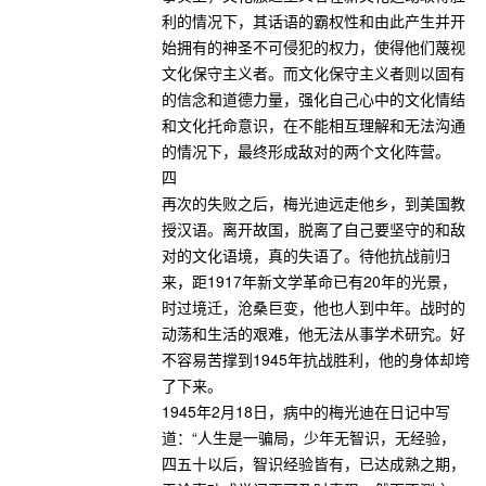
利的情况下，其话语的霸权性和由此产生并开
始拥有的神圣不可侵犯的权力，使得他们蔑视
文化保守主义者。而文化保守主义者则以固有
的信念和道德力量，强化自己心中的文化情结
和文化托命意识，在不能相互理解和无法沟通
的情况下，最终形成敌对的两个文化阵营。
四
再次的失败之后，梅光迪远走他乡，到美国教
授汉语。离开故国，脱离了自己要坚守的和敌
对的文化语境，真的失语了。待他抗战前归
来，距1917年新文学革命已有20年的光景，
时过境迁，沧桑巨变，他也人到中年。战时的
动荡和生活的艰难，他无法从事学术研究。好
不容易苦撑到1945年抗战胜利，他的身体却垮
了下来。
1945年2月18日，病中的梅光迪在日记中写
道：“人生是一骗局，少年无智识，无经验，
四五十以后，智识经验皆有，已达成熟之期，