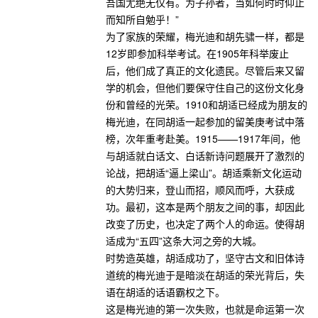
吾国尤绝无仅有。为子孙者，当如何时时仰止
而知所自勉乎！”
为了家族的荣耀，梅光迪和胡先骕一样，都是
12岁即参加科举考试。在1905年科举废止
后，他们成了真正的文化遗民。尽管后来又留
学的机会，但他们要保守住自己的这份文化身
份和曾经的光荣。1910和胡适已经成为朋友的
梅光迪，在同胡适一起参加的留美庚考试中落
榜，次年重考赴美。1915——1917年间，他
与胡适就白话文、白话新诗问题展开了激烈的
论战，把胡适“逼上梁山”。胡适乘新文化运动
的大势归来，登山而招，顺风而呼，大获成
功。最初，这本是两个朋友之间的事，却因此
改变了历史，也决定了两个人的命运。使得胡
适成为“五四”这条大河之旁的大城。
时势造英雄，胡适成功了，坚守古文和旧体诗
道统的梅光迪于是暗淡在胡适的荣光背后，失
语在胡适的话语霸权之下。
这是梅光迪的第一次失败，也就是命运第一次