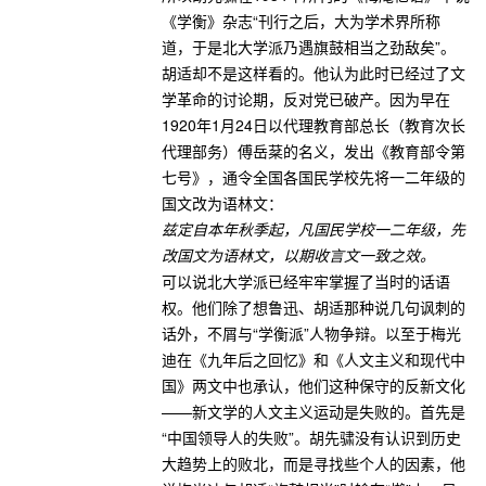
《学衡》杂志“刊行之后，大为学术界所称
道，于是北大学派乃遇旗鼓相当之劲敌矣”。
胡适却不是这样看的。他认为此时已经过了文
学革命的讨论期，反对党已破产。因为早在
1920年1月24日以代理教育部总长（教育次长
代理部务）傅岳棻的名义，发出《教育部令第
七号》，通令全国各国民学校先将一二年级的
国文改为语林文：
兹定自本年秋季起，凡国民学校一二年级，先
改国文为语林文，以期收言文一致之效。
可以说北大学派已经牢牢掌握了当时的话语
权。他们除了想鲁迅、胡适那种说几句讽刺的
话外，不屑与“学衡派”人物争辩。以至于梅光
迪在《九年后之回忆》和《人文主义和现代中
国》两文中也承认，他们这种保守的反新文化
——新文学的人文主义运动是失败的。首先是
“中国领导人的失败”。胡先骕没有认识到历史
大趋势上的败北，而是寻找些个人的因素，他