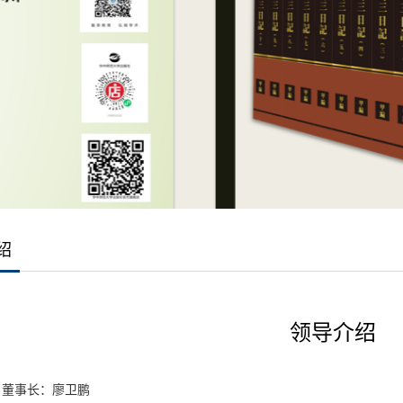
绍
领导介绍
、董事长：廖卫鹏